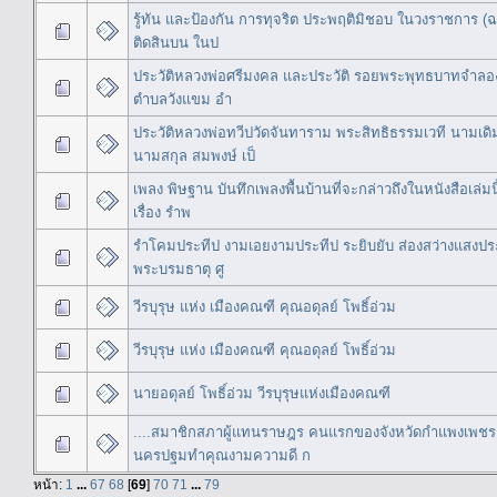
รู้ทัน และป้องกัน การทุจริต ประพฤติมิชอบ ในวงราชการ (ฉ
ติดสินบน ในป
ประวัติหลวงพ่อศรีมงคล และประวัติ รอยพระพุทธบาทจำลอ
ตำบลวังแขม อำ
ประวัติหลวงพ่อทวีปวัดจันทาราม พระสิทธิธรรมเวที นามเดิ
นามสกุล สมพงษ์ เป็
เพลง พิษฐาน บันทึกเพลงพื้นบ้านที่จะกล่าวถึงในหนังสือเล่มนี
เรื่อง รำพ
รำโคมประทีป งามเอยงามประทีป ระยิบยับ ส่องสว่างแสงประด
พระบรมธาตุ ศู
วีรบุรุษ แห่ง เมืองคณฑี คุณอดุลย์ โพธิ์อ่วม
วีรบุรุษ แห่ง เมืองคณฑี คุณอดุลย์ โพธิ์อ่วม
นายอดุลย์ โพธิ์อ่วม วีรบุรุษแห่งเมืองคณฑี
....สมาชิกสภาผู้แทนราษฎร คนแรกของจังหวัดกำแพงเพชร ภ
นครปฐมทำคุณงามความดี ก
หน้า:
1
...
67
68
[
69
]
70
71
...
79