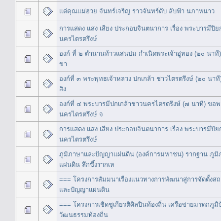
แด่คุณแม่ฮวย จันทร์เจริญ ราวจันทร์ดับ ลับฟ้า นภาหนาว
การแสดง แสง เสียง ประกอบจินตนาการ เรื่อง พระบารมีปิยก
นครไตรตรึงษ์
องก์ ที่ ๒ ตำนานท้าวแสนปม กำเนิดพระเจ้าอู่ทอง (๒๐ นาที
ขา
องก์ที่ ๓ พระพุทธเจ้าหลวง ปกเกล้า ชาวไตรตรึงษ์ (๒๐ นาที) 
สิง
องก์ที่ ๔ พระบารมีปกเกล้าชาวนครไตรตรึงษ์ (๗ นาที) ขอ
นครไตรตรึงษ์ จ
การแสดง แสง เสียง ประกอบจินตนาการ เรื่อง พระบารมีปิยก
นครไตรตรึงษ์
ภูมิภาษาและปัญญาแผ่นดิน (องค์การมหาชน) รากฐาน ภูม
แผ่นดิน ลึกซึ้งรากเห
=== โครงการสัมมนาเรื่องแนวทางการพัฒนาสู่การจัดตั้งสถ
และปัญญาแผ่นดิน
=== โครงการเชิดชูเกียรติศิลปินท้องถิ่น เครือข่ายมรดกภู
วัฒนธรรมท้องถิ่น