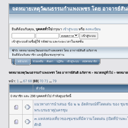
จดหมายเหตุวัฒนธรรมกำแพงเพชร โดย อาจารย์สันต
ยินดีต้อนรับคุณ,
บุคคลทั่วไป
กรุณา
เข้าสู่ระบบ
หรือ
ลงทะเบียน
เข้าสู่ระบบด้วยชื่อผู้ใช้ รหัสผ่าน และระยะเวลาในเซสชั่น
ข่าว
: จดหมายเหตุวัฒนธรรมกำแพงเพชร โดย อาจารย์สันติ อภัยราช
ยินดีต้อนรับสมาชิก และผู้เยื่ยมชมทุกๆท่าน
หน้าแรก
ช่วยเหลือ
ค้นหา
ปฏิทิน
เข้าสู่ระบบ
สมัครสมาชิก
จดหมายเหตุวัฒนธรรมกำแพงเพชร โดย อาจารย์สันติ อภัยราช
>
หมวดหมู่ทั่วไป
>
จดหมาย
หน้า:
1
...
67
68
[
69
]
70
71
...
79
หัวข้อ
0 สมาชิก และ 298 บุคคลทั่วไป กำลังดูบอร์ดนี้
แนวทางการนำเสนอ ข้อ ๒ ๒ อัตลักษณ์ที่โดดเด่น ของ ชุม
พระบรมธาตุ(นครชุม
๓.แหล่งท่องเที่ยวของชุมชนที่มีความโดดเด่น (เปิดที่บ้านพะ
ศักดิ