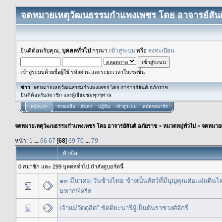
จดหมายเหตุวัฒนธรรมกำแพงเพชร โดย อาจารย์สันต
ยินดีต้อนรับคุณ,
บุคคลทั่วไป
กรุณา
เข้าสู่ระบบ
หรือ
ลงทะเบียน
เข้าสู่ระบบด้วยชื่อผู้ใช้ รหัสผ่าน และระยะเวลาในเซสชั่น
ข่าว
: จดหมายเหตุวัฒนธรรมกำแพงเพชร โดย อาจารย์สันติ อภัยราช
ยินดีต้อนรับสมาชิก และผู้เยื่ยมชมทุกๆท่าน
หน้าแรก
ช่วยเหลือ
ค้นหา
ปฏิทิน
เข้าสู่ระบบ
สมัครสมาชิก
จดหมายเหตุวัฒนธรรมกำแพงเพชร โดย อาจารย์สันติ อภัยราช
>
หมวดหมู่ทั่วไป
>
จดหมาย
หน้า:
1
...
66
67
[
68
]
69
70
...
79
หัวข้อ
0 สมาชิก และ 299 บุคคลทั่วไป กำลังดูบอร์ดนี้
๑๓ มีนาคม วันช้างไทย ช้างเป็นสัตว์ที่มีบุญคุณต่อแผ่นดินไ
มหากษัตริย
เจ้าแม่วัดดุสิต" ขัตติยะนารีผู้เป็นต้นราชวงศ์จักรี