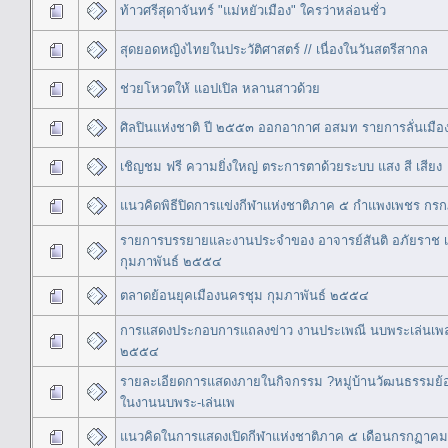
ท้าวศรีสุดาจันทร์ "แม่หยัวเมือง" ใครว่าหล่อนชั่ว
สุดยอดหญิงไทยในประวัติศาสตร์ // เนื่องในวันสตรีสากล
ช่วยโหวตให้ แอปเปิล หลานสาวด้วย
ศิลปินแห่งชาติ ปี ๒๕๕๓ ออกอากาศ อสมท รายการลั่นเมื
เชิญชม ฟรี ความยิ่งใหญ่ ตระการตาด้วยระบบ แสง สี เสียง
แนวคิดพิธีปิดการแข่งกีฬาแห่งชาติภาค ๕ กำแพงเพชร 
รายการบรรยายและงานประจำของ อาจารย์สันติ อภัยราช เ
กุมภาพันธ์ ๒๕๕๔
ตลาดย้อนยุคเมืองนครชุม กุมภาพันธ์ ๒๕๕๔
การแสดงประกอบการแถลงข่าว งานประเพณี นบพระเล่นเพล
๒๕๕๔
รายละเอียดการแสดงภายในกิจกรรม ?หมู่บ้านวัฒนธรรมย้อน
ในงานนบพระ-เล่นเพ
แนวคิดในการแสดงเปิดกีฬาแห่งชาติภาค ๕ เดือนกรกฏา