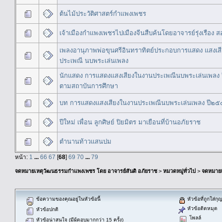
ต้นไม้ประวัติศาสตร์กำแพงเพชร
เจ้าเมืองกำแพงเพชรไปเมืองจีนสืบค้นโดยอาจารย์รุ่งเรือง ส
เพลงอานุภาพพ่อขุนศรีอินทราทิตย์ประกอบการแสดง แสงเส
ประเพณี นบพระเล่นเพลง
นักแสดง การแสดงแสงเสียงในงานประเพณีนบพระเล่นเพลง 
ตามสถาบันการศึกษา
บท การแสดงแสงเสียงในงานประเพณีนบพระเล่นเพลง ปี๒
ปีใหม่ เพื่อน ลูกศิษย์ ปิยมิตร มาเยือนที่บ้านอภัยราช
ตำนานท้าวแสนปม
หน้า:
1
...
66
67
[
68
]
69
70
...
79
จดหมายเหตุวัฒนธรรมกำแพงเพชร โดย อาจารย์สันติ อภัยราช
>
หมวดหมู่ทั่วไป
>
จดหมาย
ข้อความของคุณอยู่ในหัวข้อนี้
หัวข้อที่ถูกใส่ก
หัวข้อติดหมุด
หัวข้อปกติ
โพลล์
หัวข้อน่าสนใจ (มีผู้ตอบมากกว่า 15 ครั้ง)