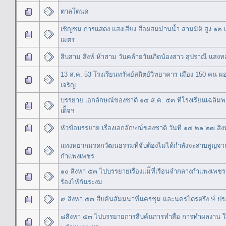
ตาลโตนด
เชิญชม การแสดง แสงเสียง สื่อผสมม่านน้ำ สามมิติ สูง ๑๒
เมตร
สิบสาม สิงห์ ห้าสาม วันคล้ายวันเกิดน้องสาว สุปราณี แสงท
13 ส.ค. 53 โรงเรียนทรัพย์สถิตย์วิทยาคาร เมือง 150 คน ผ
เจริญ
บรรยาย เอกลักษณ์ของชาติ ๑๔ ส.ค. ๕๓ ที่โรงเรียนเฉลิมพ
เด็้จฯ
หัวข้อบรรยาย เรื่องเอกลักษณ์ของชาติ วันที่ ๑๔ ๒๑ ๒๗ 
แทงหยวกมรดกวัฒนธรรมที่จับต้องไม่ได้กำลังจะสาบสูญจาก
กำแพงเพชร
๑๐ สิงหา ๕๓ ไปบรรยายเรื่องแม่ี่ที่เรือนจำกลางกำแพงเพชร ผ
ร้องไห้กันระงม
๙ สิงหา ๕๓ สืบค้นสัมมนาที่นครชุม และนครไตรตรึง ษ์ 
๘สิงหา ๕๓ ไปบรรยายการสืบค้นการทำสื่อ การทำผลงาน ให