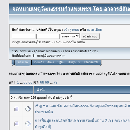
จดหมายเหตุวัฒนธรรมกำแพงเพชร โดย อาจารย์สันต
ยินดีต้อนรับคุณ,
บุคคลทั่วไป
กรุณา
เข้าสู่ระบบ
หรือ
ลงทะเบียน
เข้าสู่ระบบด้วยชื่อผู้ใช้ รหัสผ่าน และระยะเวลาในเซสชั่น
ข่าว
: จดหมายเหตุวัฒนธรรมกำแพงเพชร โดย อาจารย์สันติ อภัยราช
ยินดีต้อนรับสมาชิก และผู้เยื่ยมชมทุกๆท่าน
หน้าแรก
ช่วยเหลือ
ค้นหา
ปฏิทิน
เข้าสู่ระบบ
สมัครสมาชิก
จดหมายเหตุวัฒนธรรมกำแพงเพชร โดย อาจารย์สันติ อภัยราช
>
หมวดหมู่ทั่วไป
>
จดหมาย
หน้า:
1
...
65
66
[
67
]
68
69
...
79
หัวข้อ
0 สมาชิก และ 296 บุคคลทั่วไป กำลังดูบอร์ดนี้
เชิญ ชม และ ชิม ตลาดวัฒนธรรมย้อนยุคสมัยพระพุทธเจ้า
ประพาสต้น
การฟื้นฟูและอนุรักษ์ศิลปะการแสดงพื้นบ้าน ลิเก ( คณะคลอ
บำรุงศิลป์)