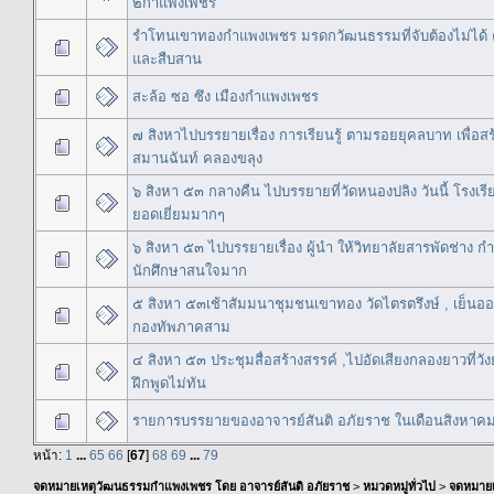
๒กำแพงเพชร
รำโทนเขาทองกำแพงเพชร มรดกวัฒนธรรมที่จับต้องไม่ได้ ค
และสืบสาน
สะล้อ ซอ ซึง เมืองกำแพงเพชร
๗ สิงหาไปบรรยายเรื่อง การเรียนรู้ ตามรอยยุคลบาท เพื่อส
สมานฉันท์ คลองขลุง
๖ สิงหา ๕๓ กลางคืน ไปบรรยายที่วัดหนองปลิง วันนี้ โรงเร
ยอดเยี่ยมมากๆ
๖ สิงหา ๕๓ ไปบรรยายเรื่อง ผู้นำ ให้วิทยาลัยสารพัดช่าง 
นักศึกษาสนใจมาก
๕ สิงหา ๕๓เช้าสัมมนาชุมชนเขาทอง วัดไตรตรึงษ์ , เย็น
กองทัพภาคสาม
๔ สิงหา ๕๓ ประชุมสื่อสร้างสรรค์ ,ไปอัดเสียงกลองยาวที่ว
ฝึกพูดไม่ทัน
รายการบรรยายของอาจารย์สันติ อภัยราช ในเดือนสิงหา
หน้า:
1
...
65
66
[
67
]
68
69
...
79
จดหมายเหตุวัฒนธรรมกำแพงเพชร โดย อาจารย์สันติ อภัยราช
>
หมวดหมู่ทั่วไป
>
จดหมาย