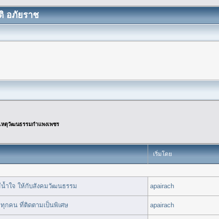
ิ อภัยราช
เหตุวัฒนธรรมกำแพงเพชร
เริ่มโดย
ีน้ำใจ ให้กับสังคมวัฒนธรรม
apairach
ุทุกคน ที่ติดตามเป็นพิเศษ
apairach