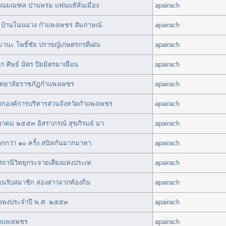
้คุณมณฑล ปานพรม แฟนแท้ลั่นเมือง
apairach
น บ้านโนนม่วง กำแพงเพชร สัมภาษณ์
apairach
านะ โพธิ์ชัย ปราขญ์เกษตรกรดีเด่น
apairach
ลก ศิษย์ มิตร ปิยมิตรมาเยือน
apairach
าวิทยาลัยราชภัฏกำแพงเพชร
apairach
กองค์การบริหารส่วนจังหวัดกำแพงเพชร
apairach
ุลาคม ๒๕๕๓ อิสราภรณ์ สุขภิรมย์ มา
apairach
ากกว่า ๑๐ ครั้ง สนิทกันมากมาหา
apairach
 สถานีวิทยุกระจายเสียงแห่งประเท
apairach
รับสมาชิก สองสาวจากท้องถิ่น
apairach
แพงประจำปี พ.ศ. ๒๕๕๓
apairach
กำแพงเพชร
apairach