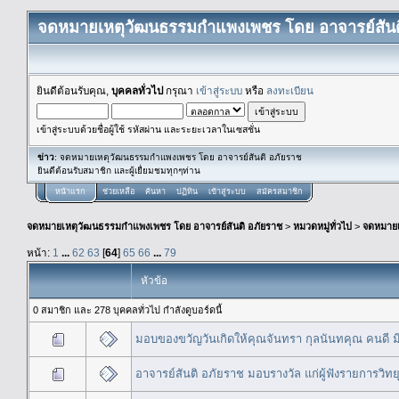
จดหมายเหตุวัฒนธรรมกำแพงเพชร โดย อาจารย์สันต
ยินดีต้อนรับคุณ,
บุคคลทั่วไป
กรุณา
เข้าสู่ระบบ
หรือ
ลงทะเบียน
เข้าสู่ระบบด้วยชื่อผู้ใช้ รหัสผ่าน และระยะเวลาในเซสชั่น
ข่าว
: จดหมายเหตุวัฒนธรรมกำแพงเพชร โดย อาจารย์สันติ อภัยราช
ยินดีต้อนรับสมาชิก และผู้เยื่ยมชมทุกๆท่าน
หน้าแรก
ช่วยเหลือ
ค้นหา
ปฏิทิน
เข้าสู่ระบบ
สมัครสมาชิก
จดหมายเหตุวัฒนธรรมกำแพงเพชร โดย อาจารย์สันติ อภัยราช
>
หมวดหมู่ทั่วไป
>
จดหมาย
หน้า:
1
...
62
63
[
64
]
65
66
...
79
หัวข้อ
0 สมาชิก และ 278 บุคคลทั่วไป กำลังดูบอร์ดนี้
มอบของขวัญวันเกิดให้คุณจันทรา กุลนันทคุณ คนดี ม
อาจารย์สันติ อภัยราช มอบรางวัล แก่ผู้ฟังรายการวิทย