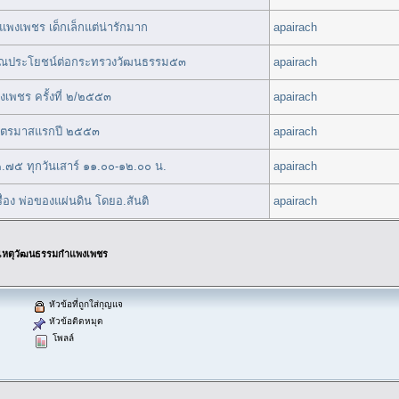
แพงเพชร เด็กเล็กแต่น่ารักมาก
apairach
ทำคุณประโยชน์ต่อกระทรวงวัฒนธรรม๕๓
apairach
พชร ครั้งที่ ๒/๒๕๕๓
apairach
 ไตรมาสแรกปี ๒๕๕๓
apairach
.๗๕ ทุกวันเสาร์ ๑๑.๐๐-๑๒.๐๐ น.
apairach
่อง พ่อของแผ่นดิน โดยอ.สันติ
apairach
เหตุวัฒนธรรมกำแพงเพชร
หัวข้อที่ถูกใส่กุญแจ
หัวข้อติดหมุด
โพลล์