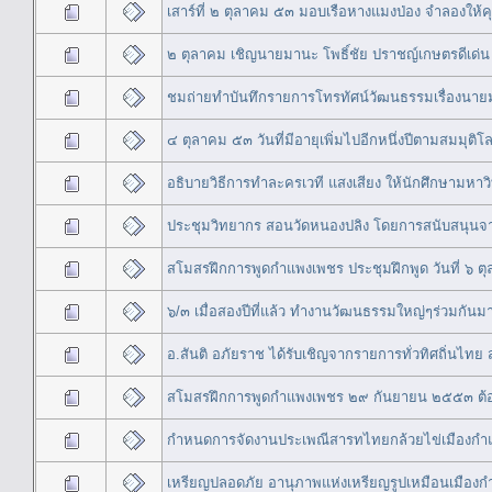
เสาร์ที่ ๒ ตุลาคม ๕๓ มอบเรือหางแมงป่อง จำลองให
๒ ตุลาคม เชิญนายมานะ โพธิ์ชัย ปราชญ์เกษตรดีเด่
ชมถ่ายทำบันทึกรายการโทรทัศน์วัฒนธรรมเรื่องนายม
๔ ตุลาคม ๕๓ วันที่มีอายุเพิ่มไปอีกหนึ่งปีตามสมมุติโ
อธิบายวิธีการทำละครเวที แสงเสียง ให้นักศึกษามห
ประชุมวิทยากร สอนวัดหนองปลิง โดยการสนับสนุนจา
สโมสรฝึกการพูดกำแพงเพชร ประชุมฝึกพูด วันที่ ๖ ต
๖/๓ เมื่อสองปีที่แล้ว ทำงานวัฒนธรรมใหญ่ๆร่วมกันม
อ.สันติ อภัยราช ได้รับเชิญจากรายการทั่วทิศถิ่นไทย
สโมสรฝึกการพูดกำแพงเพชร ๒๙ กันยายน ๒๕๕๓ ต้อน
กำหนดการจัดงานประเพณีสารทไทยกล้วยไข่เมืองกำ
เหรียญปลอดภัย อานุภาพแห่งเหรียญรูปเหมือนเมือง