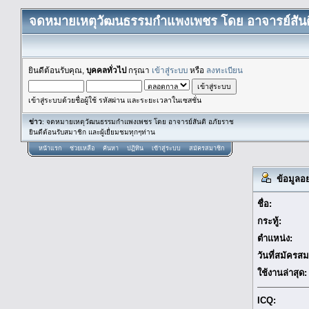
จดหมายเหตุวัฒนธรรมกำแพงเพชร โดย อาจารย์สันต
ยินดีต้อนรับคุณ,
บุคคลทั่วไป
กรุณา
เข้าสู่ระบบ
หรือ
ลงทะเบียน
เข้าสู่ระบบด้วยชื่อผู้ใช้ รหัสผ่าน และระยะเวลาในเซสชั่น
ข่าว
: จดหมายเหตุวัฒนธรรมกำแพงเพชร โดย อาจารย์สันติ อภัยราช
ยินดีต้อนรับสมาชิก และผู้เยื่ยมชมทุกๆท่าน
หน้าแรก
ช่วยเหลือ
ค้นหา
ปฏิทิน
เข้าสู่ระบบ
สมัครสมาชิก
ข้อมูลอย่
ชื่อ:
กระทู้:
ตำแหน่ง:
วันที่สมัครสม
ใช้งานล่าสุด:
ICQ: