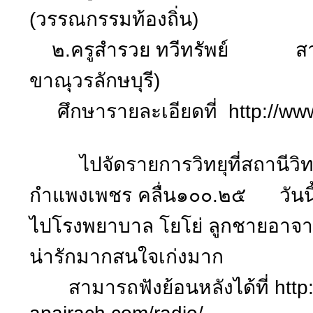
(วรรณกรรมท้องถิ่น)
๒.ครูสำรวย ทวีทรัพย์ สาขา
ขาณุวรลักษบุรี)
ศึกษารายละเอียดที่ http://www
ไปจัดรายการวิทยุที่สถานีวิท
กำแพงเพชร คลื่น๑๐๐.๒๕ วันนี้ เ
ไปโรงพยาบาล โยโย่ ลูกชายอาจารย
น่ารักมากสนใจเก่งมาก
สามารถฟังย้อนหลังได้ที่ http: