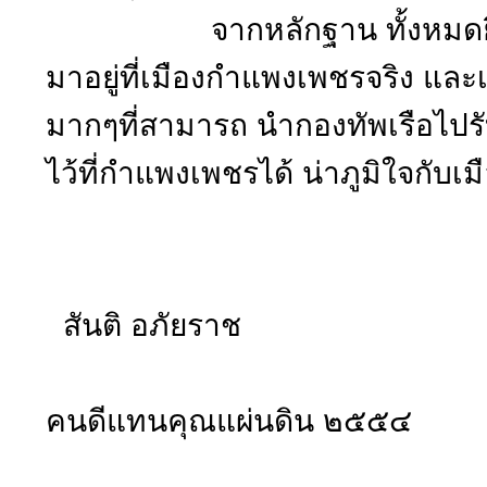
จากหลักฐาน ทั้งหมดยืนยัน
มาอยู่ที่เมืองกำแพงเพชรจริง แล
มากๆที่สามารถ นำกองทัพเรือไป
ไว้ที่กำแพงเพชรได้ น่าภูมิใจกั
สันติ อภัยราช
๗
คนดีแทนคุณแผ่นดิน ๒๕๕๔