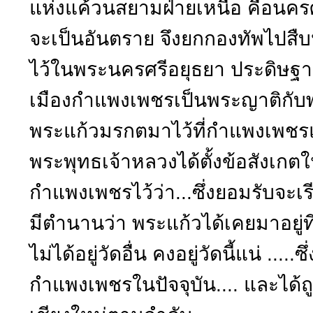
แห่งแค้วนสยามฝ่ายเหนือ คือนคร
จะเป็นอันตราย จึงยกกองทัพไปส
ไว้ในพระนครศรีอยุธยา ประดิษฐานอ
เมืองกำแพงเพชรเป็นพระญาติกับพร
พระแก้วมรกตมาไว้ที่กำแพงเพชรแ
พระพุทธเจ้าหลวงได้ตั้งข้อสังเก
กำแพงเพชรไว้ว่า...ซึ่งยอมรับจะเรี
มีตำนานว่า พระแก้วได้เคยมาอยู่ที่
ไม่ได้อยู่วัดอื่น คงอยู่วัดนี้แน่ ..
กำแพงเพชรในปัจจุบัน.... และได้ถ