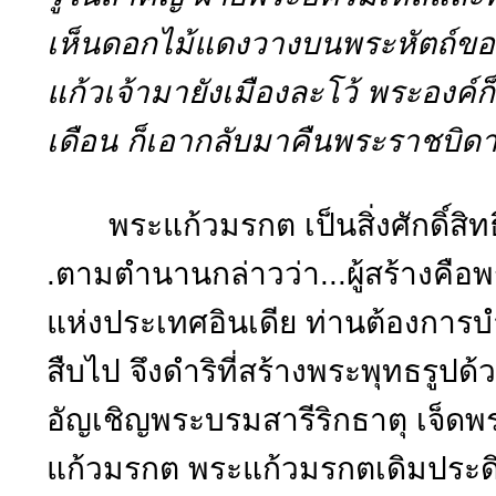
เห็นดอกไม้แดงวางบนพระหัตถ์ขอ
แก้วเจ้ามายังเมืองละโว้ พระองค์ก
เดือน ก็เอากลับมาคืนพระราชบิดา
พระแก้วมรกต เป็นสิ่งศักดิ์สิทธิ
.ตามตำนานกล่าวว่า...ผู้สร้างคื
แห่งประเทศอินเดีย ท่านต้องการบำ
สืบไป จึงดำริที่สร้างพระพุทธรูปด้ว
อัญเชิญพระบรมสารีริกธาตุ เจ็ด
แก้วมรกต พระแก้วมรกตเดิมประดิ