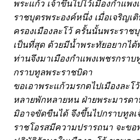
พระแก้ว เจ้าขึ้นไปไว้เมืองกำแพ
ราชบุตรพระองค์หนึ่ง เมื่อเจริญเติบ
ครองเมืองละโว้ ครั้นนั้นพระราช
เป็นที่สุด ด้วยมีน้ำพระทัยอยากได
ท่านจึงมาเมืองกำแพงเพชรกราบ
กราบทูลพระราชบิดา
ขอเอาพระแก้วมรกตไปเมืองละโว้
หลายพักหลายหน ฝ่ายพระมารดาท
มิอาจขัดขืนได้ จึงขึ้นไปกราบทูล
ราชโอรสมีความปรารถนา จะขอพ