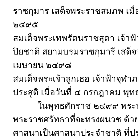
ราชกุมาร เสด็จพระราชสมภพ เมื่
๒๔๙๕
สมเด็จพระเทพรัตนราชสุดา เจ้าฟ้า
ปิยชาติ สยามบรมราชกุมารี เสด็จ
เมษายน ๒๔๙๘
สมเด็จพระเจ้าลูกเธอ เจ้าฟ้าจุฬา
ประสูติ เมื่อวันที่ ๔ กรกฎาคม พ
ในพุทธศักราช ๒๔๙๙ พระบาทสม
พระราชศรัทธาที่จะทรงผนวช ด้ว
ศาสนาเป็นศาสนาประจำชาติ ที่ป