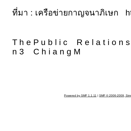
ที่มา : เครือข่ายกาญจนาภิเษก h
T h e P u b l i c R e l a t i o n
n 3 C h i a n g M
Powered by SMF 1.1.11
|
SMF © 2006-2009, Sim