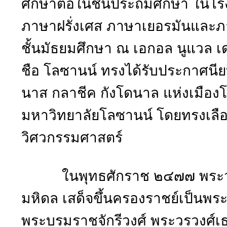
ศึกษาต่อในชั้นประถมศึกษา ในโรง
ภาษาฝรั่งเศส ภาษาเยอรมันและภา
ชั้นมัธยมศึกษา ณ เอกอล นูแวล เด
ชือ โลซานน์ ทรงได้รับประกาศนี
นาส กลาชีค กังโดนาล แห่งเมือง
มหาวิทยาลัยโลซานน์ โดยทรงเลื
วิศวกรรมศาสตร์
ในพุทธศักราช ๒๔๗๗ พระวรวง
มหิดล เสด็จขึ้นครองราชย์เป็นพระม
พระบรมราชจักรีวงศ์ พระวรวงศ์เธ