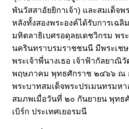
พันวัสสาอัยยิกาเจ้า) และสมเด็จพ
หลังทั้งสองพระองค์ได้รับการเฉล
มหิตลาธิเบศรอดุลยเดชวิกรม พ
นครินทราบรมราชชนนี มีพระเชษฐ
พระเจ้าพี่นางเธอ เจ้าฟ้ากัลยาณิวัฒ
พฤษภาคม พุทธศักราช ๒๔๖๖ ณ ก
พระบาทสมเด็จพระปรเมนทรมหาอ
สมภพเมื่อวันที่ ๒๐ กันยายน พุท
เบิร์ก ประเทศเยอรมนี