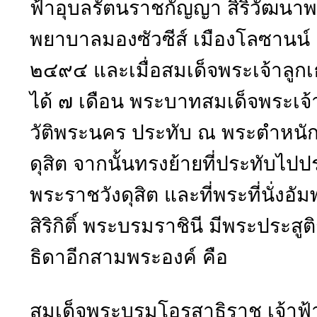
ฟ้าอุบลรัตนราชกัญญา สิริวัฒนาพร
พยาบาลมองซัวซีส์ เมืองโลซานน์ เ
๒๔๙๔ และเมื่อสมเด็จพระเจ้าลู
ได้ ๗ เดือน พระบาทสมเด็จพระเจ้า
วัติพระนคร ประทับ ณ พระตำหนั
ดุสิต จากนั้นทรงย้ายที่ประทับไปป
พระราชวังดุสิต และที่พระที่นั่งอ
สิริกิติ์ พระบรมราชินี มีพระปร
ธิดาอีกสามพระองค์ คือ
สมเด็จพระบรมโอรสาธิราช เจ้า