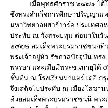
เมื่อพุทธศักราช ๒๔๗๑ ได้โ
ซึ่งทรงสำเร็จการศึกษาปริญญาแพ
มหาวิทยาลัยฮาร์วาร์ด ประเทศสห
ประทับ ณ วังสระปทุม ต่อมาในวัน
๒๔๗๒ สมเด็จพระบรมราชชนกทิว
พระเจ้าอยู่หัว รัชกาลปัจจุบัน ทร
พรรษา และเมื่อมีพระชนมายุได้ ๕
ชั้นต้น ณ โรงเรียนมาแตร์ เดอี 
จึงเสด็จไปประทับ ณ เมืองโลซานน
ด้วยสมเด็จพระบรมราชชนนี พระเ