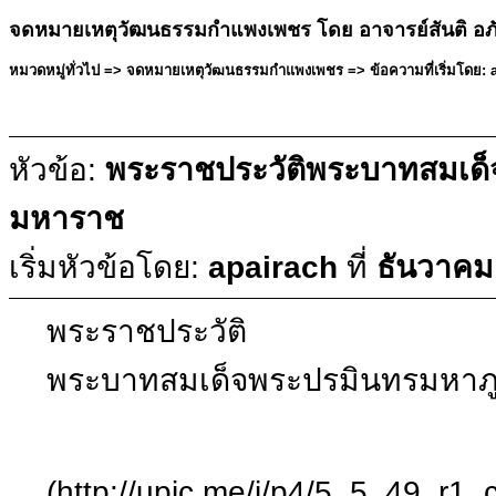
จดหมายเหตุวัฒนธรรมกำแพงเพชร โดย อาจารย์สันติ อภ
หมวดหมู่ทั่วไป => จดหมายเหตุวัฒนธรรมกำแพงเพชร => ข้อความที่เริ่มโดย: a
หัวข้อ:
พระราชประวัติพระบาทสมเด็
มหาราช
เริ่มหัวข้อโดย:
apairach
ที่
ธันวาคม
พระราชประวัติ
พระบาทสมเด็จพระปรมินทรมหาภ
(http://upic.me/i/p4/5_5_49_r1_c