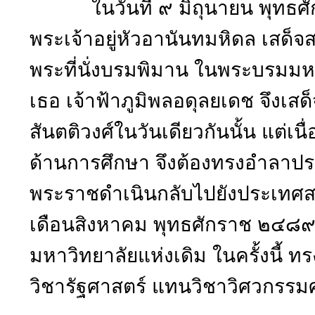
ในวันที่ ๙ มิถุนายน พุทธศั
พระเจ้าอยู่หัวอานันทมหิดล เสด
พระที่นั่งบรมพิมาน ในพระบรมมห
เธอ เจ้าฟ้าภูมิพลอดุลยเดช จึงเส
สันตติวงศ์ในวันเดียวกันนั้น แต่เ
ด้านการศึกษา จึงต้องทรงอำลาป
พระราชดำเนินกลับไปยังประเทศสวิ
เดือนสิงหาคม พุทธศักราช ๒๔๘๙ 
มหาวิทยาลัยแห่งเดิม ในครั้งนี้
วิชารัฐศาสตร์ แทนวิชาวิศวกรรมศา