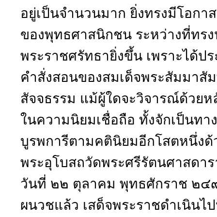
อยู่เป็นจำนวนมาก ยิ่งทรงมีโอกาส
ของพุทธศาสนิกชน ระหว่างที่ทรงป
พระราชศรัทธายิ่งขึ้น เพราะได้ป
คำสั่งสอนของสมเด็จพระสัมมาสัม
สัจจธรรม แม้ผู้ใดจะวิจารณ์ด้วยหล
ในความนิยมเชื่อถือ ทั้งจักเป็
บูรพการีตามคตินิยมอีกโสตหนึ่งด
พระอุโบสถวัดพระศรีรัตนศาสดาร
วันที่ ๒๒ ตุลาคม พุทธศักราช ๒
ผนวชแล้ว เสด็จพระราชดำเนินไป