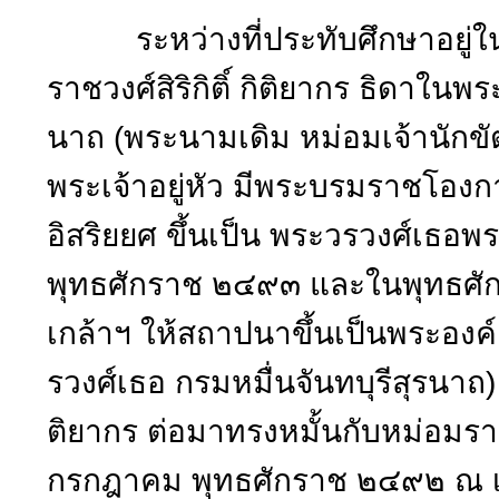
ระหว่างที่ประทับศึกษาอยู่ใน
ราชวงศ์สิริกิติ์ กิติยากร ธิดาในพ
นาถ (พระนามเดิม หม่อมเจ้านักข
พระเจ้าอยู่หัว มีพระบรมราชโอง
อิสริยยศ ขึ้นเป็น พระวรวงศ์เธอพร
พุทธศักราช ๒๔๙๓ และในพุทธศ
เกล้าฯ ให้สถาปนาขึ้นเป็นพระองค
รวงศ์เธอ กรมหมื่นจันทบุรีสุรนาถ
ติยากร ต่อมาทรงหมั้นกับหม่อมราชวง
กรกฎาคม พุทธศักราช ๒๔๙๒ ณ เม