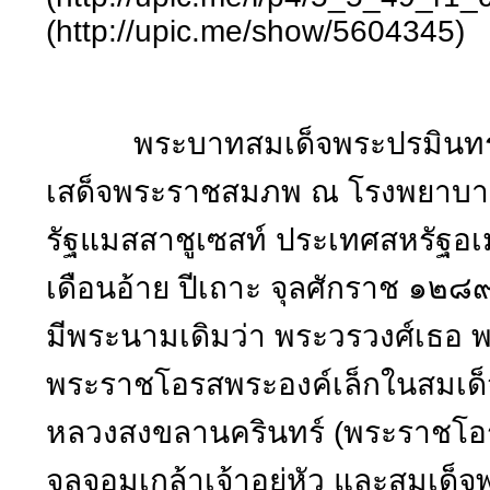
(http://upic.me/show/5604345)
พระบาทสมเด็จพระปรมินทรม
เสด็จพระราชสมภพ ณ โรงพยาบาลเม
รัฐแมสสาชูเซสท์ ประเทศสหรัฐอเมริ
เดือนอ้าย ปีเถาะ จุลศักราช ๑๒๘
มีพระนามเดิมว่า พระวรวงศ์เธอ พ
พระราชโอรสพระองค์เล็กในสมเด็
หลวงสงขลานครินทร์ (พระราชโ
จุลจอมเกล้าเจ้าอยู่หัว และสมเด็