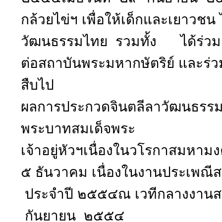
กล้วยไข่ฯ เพื่อให้เด็กและเยาวชน
วัฒนธรรมไทย รวมทั้ง ได้ร่วมก
ต่อสถาบันพระมหากษัตริย์ และร่ว
สืบไป
ผลการประกวดจินตลีลาวัฒนธรรมไ
พระบาทสมเด็จพระ
เจ้าอยู่หัวฯเนื่องในวโรกาสมห
๕ ธันวาคม เนื่องในงานประเพณี
ประจำปี ๒๕๕๔ณ เวทีกลางงานสารท
กันยายน ๒๕๕๔