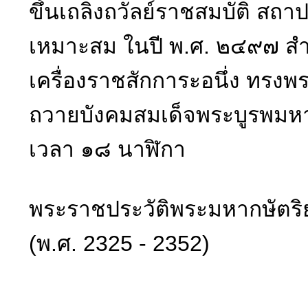
ขึ้นเถลิงถวัลย์ราชสมบัติ ส
เหมาะสม ในปี พ.ศ. ๒๔๙๗ สำน
เครื่องราชสักการะอนึ่ง ทร
ถวายบังคมสมเด็จพระบูรพมหาก
เวลา ๑๘ นาฬิกา
พระราชประวัติพระมหากษัตริย
(พ.ศ. 2325 - 2352)