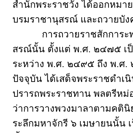
สำนักพระราชวัง ได้ออกหมา
บรมราชานุสรณ์ และถวายบังค
การถวายราชสักการะพระบร
สรณ์นั้น ตั้งแต่ พ.ศ. ๒๔๗๕ 
ระหว่าง พ.ศ. ๒๔๙๕ ถึง พ.ศ
ปัจจุบัน ได้เสด็จพระราชดำ
ปรารถพระราชทาน พลตรีหม่อมท
ว่าการวางพวงมาลาตามคตินิยมข
ระลึกมหาจักรี ๖ เมษายนนั้น 