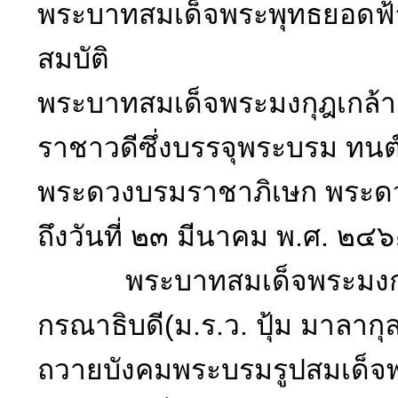
พระบาทสมเด็จพระพุทธยอดฟ้าจุ
สมบัติ
พระบาทสมเด็จพระมงกุฎเกล้า
ราชาวดีซึ่งบรรจุพระบรม ท
พระดวงบรมราชาภิเษก พระดวงส
ถึงวันที่ ๒๓ มีนาคม พ.ศ. ๒๔๖๑
พระบาทสมเด็จพระมงกุฎเกล้
กรณาธิบดี(ม.ร.ว. ปุ้ม มาล
ถวายบังคมพระบรมรูปสมเด็จพ