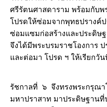
ศรีรัตนศาสดาราม พร้อมกับพระ
โปรดให้ซ่อมจากพุทธปรางค์ปร
ซ่อมแซมก่อสร้างและประดิษฐา
จึงได้มีพระบรมราชโองการ ปร
และต่อมา โปรด ฯ ให้เรียกวันท
รัชกาลที่ ๖ จึงทรงพระกรุณาโ
มหาปราสาท มาประดิษฐานที่ปรา