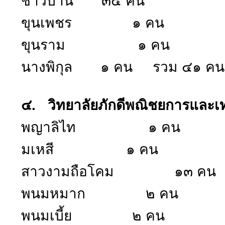
ชาวบ้าน ๓๕ คน
ขุนเพชร ๑ คน
ขุนราม ๑ คน
นางพิกุล ๑ คน รวม ๔๑ คน
๔. วิทยาลัยภักดีพณิชยการและเ
พญาลิไท ๑ คน
มเหสี ๑ คน
สาวงามถือโคม ๑๓ คน
พนมหมาก ๒ คน
พนมเบี้ย ๒ คน