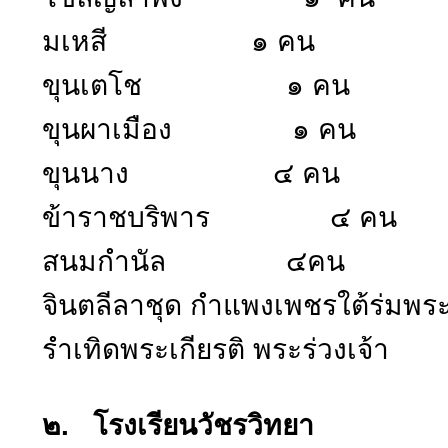
มเหสี ๑ คน
ขุนเตโช ๑ คน
ขุนผาเมือง ๑ คน
ขุนนาง ๔ คน
ข้าราชบริพาร ๔ คน
สนมกำนัล ๔คน
จินตลีลาชุด กำแพงเพชรใต้ร่
รำเทิดพระเกียรติ พระร่วงเ
๒. โรงเรียนวัชรวิทยา