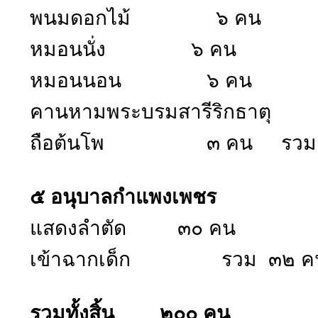
พนมดอกไม้ ๖ คน
หมอนนั่ง ๖ คน
หมอนนอน ๖ คน
คานหามพระบรมสารีริกธาตุ
ถือต้นโพ ๓ คน รวม 
๕ อนุบาลกำแพงเพชร
แสดงลำตัด ๓๐ คน
เข้าฉากเด็ก รวม ๓๒ ค
รวมทั้งสิ้น ๒๐๐ คน