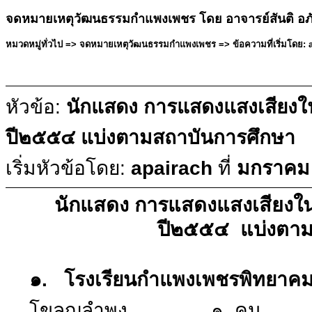
จดหมายเหตุวัฒนธรรมกำแพงเพชร โดย อาจารย์สันติ อภ
หมวดหมู่ทั่วไป => จดหมายเหตุวัฒนธรรมกำแพงเพชร => ข้อความที่เริ่มโดย: a
หัวข้อ:
นักแสดง การแสดงแสงเสียง
ปี๒๕๕๔ แบ่งตามสถาบันการศึกษา
เริ่มหัวข้อโดย:
apairach
ที่
มกราคม 
นักแสดง การแสดงแสงเสียงใ
ปี๒๕๕๔ แบ่งตาม
๑. โรงเรียนกำแพงเพชรพิทยา
โขลญลำพง ๑ คน