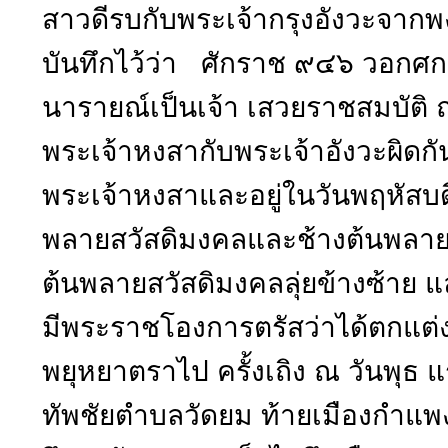
สาวดีรบกับพระเจ้ากรุงอังวะจา
บันทึกไว้ว่า ศักราช ๙๔๖ วอกศก 
นารายณ์เป็นเจ้า เสวยราชสมบัติ ณ
พระเจ้าหงสากับพระเจ้าอังวะผิดกัน
พระเจ้าหงสาและอยู่ในวันพฤหัสบดี
พลายสวัสดิมงคลและช้างต้นพลายแ
ต้นพลายสวัสดิมงคลลุ่ยข้างซ้าย
มีพระราชโองการตรัสว่าได้ตกแต่ง
พยุหยาตราไป ครั้งเถิง ณ วันพุธ แ
ทัพชัยตำบลวัดยม ท้ายเมืองกำแพง