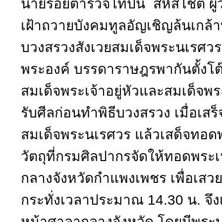
นายร้อยตำรวจโทปิ่น สหัสโชติ ผู้
เฝ้าถวายบังคมทูลอัญเชิญล้นเกล้
บวงสรวงสังเวยสมเด็จพระนเรศวร 
พระองค์ บรรดาราษฎรพากันตั้งโต
สมเด็จพระเจ้าอยู่หัวและสมเด็จ
รับศีลก่อนทำพิธีบวงสรวง เมื่อเสร
สมเด็จพระนเรศวร แล้วเสด็จทอด
วัตถุที่กรมศิลปากรจัดให้ทอดพระ
กลางจังหวัดกำแพงเพชร เพื่อเส
กระทั่งเวลาประมาณ 14.30 น. จึ
หน้าศาลากลางจังหวัด โดยมีพระบ