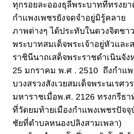
ทุกรอยละอองธุลีพระบาทที่ทรงยา
กำแพงเพชรยังจดจำอยู่มิรู้คลาย
ภาพต่างๆ ได้ประทับในดวงจิตชา
พระบาทสมเด็จพระเจ้าอยู่หัวและสม
ราชินีนาถเสด็จพระราชดำเนินจังหวั
25 มกราคม พ.ศ . 2510 ถึงกำแพง
บวงสรวงสังเวยสมเด็จพระนเรศว
มหาราชเมื่อพ.ศ. 2126 ทรงกรีธา
ที่วัดยมท้ายเมืองกำแพงเพชรปัจจุบั
ชัยที่ตำบลหนองปลิงสามเพลา)