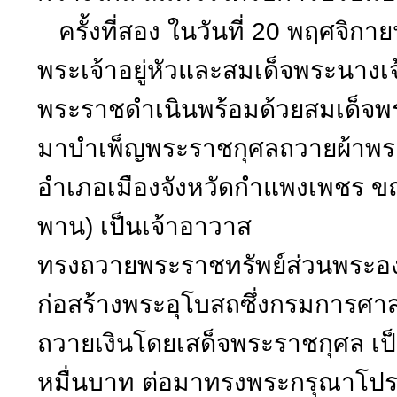
ครั้งที่สอง ในวันที่ 20 พฤศจิก
พระเจ้าอยู่หัวและสมเด็จพระนางเจ้
พระราชดำเนินพร้อมด้วยสมเด็จพระเ
มาบำเพ็ญพระราชกุศลถวายผ้าพระ
อำเภอเมืองจังหวัดกำแพงเพชร ขณ
พาน) เป็นเจ้าอาวาส
ทรงถวายพระราชทรัพย์ส่วนพระองค์
ก่อสร้างพระอุโบสถซึ่งกรมการศา
ถวายเงินโดยเสด็จพระราชกุศล เป
หมื่นบาท ต่อมาทรงพระกรุณาโปรด