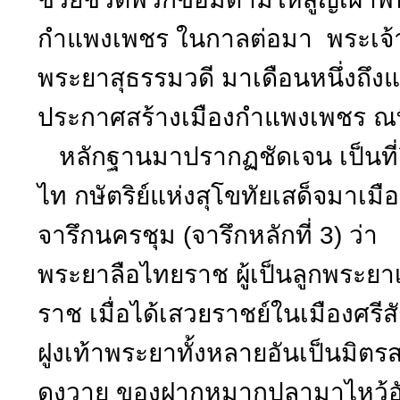
กำแพงเพชร ในกาลต่อมา พระเจ้าช
พระยาสุธรรมวดี มาเดือนหนึ่งถึงแ
ประกาศสร้างเมืองกำแพงเพชร ณที่น
หลักฐานมาปรากฏชัดเจน เป็นที่ย
ไท กษัตริย์แห่งสุโขทัยเสด็จมาเ
จารึกนครชุม (จารึกหลักที่ 3) ว่า
พระยาลือไทยราช ผู้เป็นลูกพระ
ราช เมื่อได้เสวยราชย์ในเมืองศรีส
ฝูงเท้าพระยาทั้งหลายอันเป็นมิตรส
ดงวาย ของฝากหมากปลามาไหว้อัน