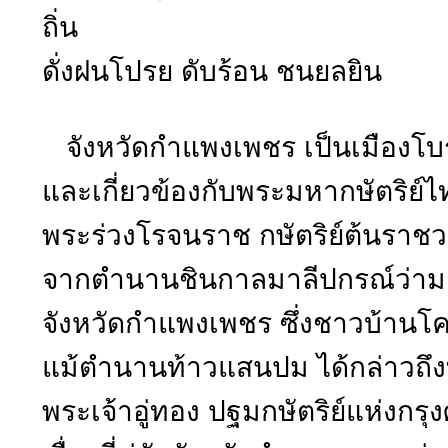
ถิ่น
ดั่งฝนโปรย ดับร้อน ชนยลยิน ท
จังหวัดกำแพงเพชร เป็นเมืองโบร
และเกี่ยวข้องกับพระมหากษัตริย์
พระร่วงโรจนราช กษัตริย์ต้นราชว
จากตำนานชินกาลมาลีปกรณ์ว่าม
จังหวัดกำแพงเพชร ซึ่งชาวบ้านโค
แม้ตำนานท้าวแสนปม ได้กล่าวถึ
พระเจ้าอู่ทอง ปฐมกษัตริย์แห่งกรุง