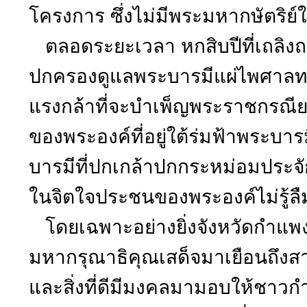
โครงการ ซึ่งไม่มีพระมหากษัตริ
ตลอดระยะเวลา หกสิบปีที่เถลิงถ
ปกครองดูแลพระบารมีแผ่ไพศาลท
แรงกล้าที่จะบำเพ็ญพระราชกรณียก
ของพระองค์ที่อยู่ใต้ร่มฟ้าพระบา
บารมีที่ปกเกล้าปกกระหม่อมประจัก
ในจิตใจประชนของพระองค์ไม่รู้ลื
โดยเฉพาะอย่างยิ่งจังหวัดกำแพ
มหากรุณาธิคุณเสด็จมาเยือนถึงสาม
และสิ่งที่ดีมีมงคลมามอบให้ชา