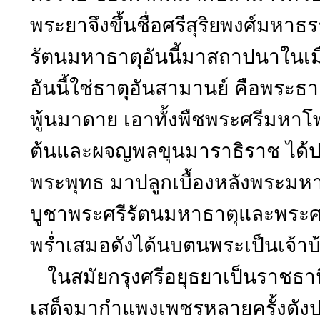
พระยาจึงขึ้นชื่อศรีสุริยพงศ์มหา
รัตนมหาธาตุอันนี้มาสถาปนาในเมื
อันนี้ใช่ธาตุอันสามานย์ คือพระธา
พู้นมาดาย เอาทั้งพืชพระศรีมหาโพธ
ต้นและผจญพลขุนมาราธิราช ได้
พระพุทธ มาปลูกเบื้องหลังพระมหาธ
บูชาพระศรีรัตนมหาธาตุและพระศรีม
พร่ำเสมอดังได้นบตนพระเป็นเจ้าบ้า
ในสมัยกรุงศรีอยุธยาเป็นราชธานี
เสด็จมากำแพงเพชรหลายครั้งด