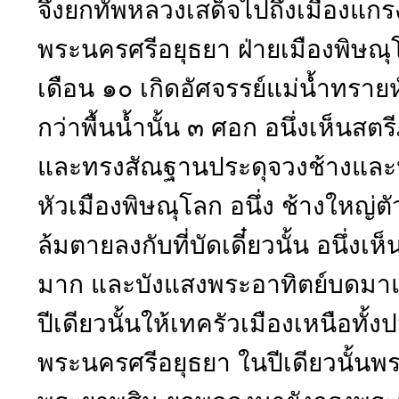
จึงยกทัพหลวงเสด็จไปถึงเมืองแกร
พระนครศรีอยุธยา ฝ่ายเมืองพิษณุโล
เดือน ๑๐ เกิดอัศจรรย์แม่น้ำทรายหั
กว่าพื้นน้ำนั้น ๓ ศอก อนึ่งเห็นสตร
และทรงสัณฐานประดุจวงช้างและหูน
หัวเมืองพิษณุโลก อนึ่ง ช้างใหญ่ตัว
ล้มตายลงกับที่บัดเดี๋ยวนั้น อนึ่
มาก และบังแสงพระอาทิตย์บดมาแ
ปีเดียวนั้นให้เทครัวเมืองเหนือทั้ง
พระนครศรีอยุธยา ในปีเดียวนั้นพ