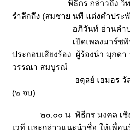
พิธีกร กล่าวถึง วิทยาลัยค
รำลึกถึง (สมชาย นที แต่งคำประพั
อภิวันท์ อ่านคำประ
เปิดเพลงมาร์ชพิบูลสงคร
ประกอบเสียงร้อง ผู้ร้องนำ มุกดา อภ
วรรณา สมบูรณ์
อดุลย์ เอมอร วัลลิภา วา
(๒ จบ)
๒๐.๐๐ น พิธีกร มงคล เชิญ 
เวที และกล่าวแนะนำชื่อ ให้เพื่อนร