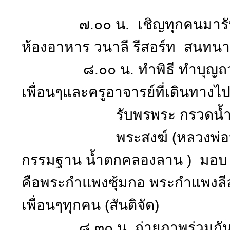
๗.๐๐ น. เชิญทุกคนมารับประ
ห้องอาหาร วนาลี รีสอร์ท สนทน
๘.๐๐ น. ทำพิธี ทำบุญถวายสั
เพื่อนๆและครูอาจารย์ที่เดินทางไ
รับพรพระ กรวดน้ำ (บุญต
พระสงฆ์ (หลวงพ่อประดิษ
กรรมฐาน น้ำตกคลองลาน ) มอบ ส
คือพระกำแพงซุ้มกอ พระกำแพงล
เพื่อนๆทุกคน (สันติจัด)
๘.๓๐ น. ถ่ายภาพร่วมกันทั้งห