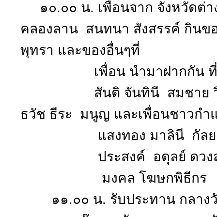
๑๐.๐๐ น. เพื่อนจาก จังหวัดต่าง
คลองลาน สนทนา สังสรรค์ กินของ
พุทรา และของอื่นๆที่
เพื่อน นำมาฝากกัน ที่ห้
สันติ จันทินี สมชาย วิบูลย์ ว
ธวัช ธีระ มนูญ และเพื่อนชาวกำแ
แสงทอง มาลินี กัลยา รับ
ประสงค์ อดุลย์ ดวงสุว
มงคล โฆษกพิธีกร
๑๑.๐๐ น. รับประทาน กลางวันร่