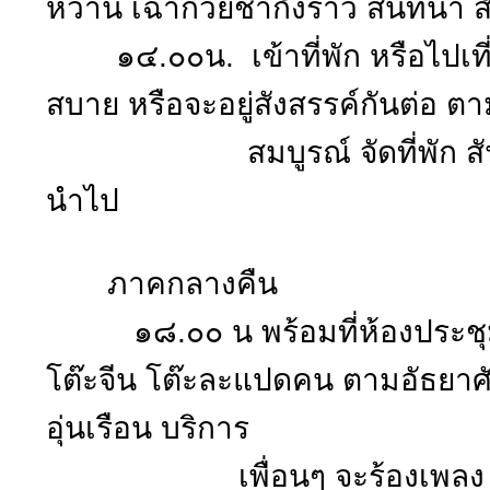
หวาน เฉาก๊วยชากังราว สนทนา สั
๑๔.๐๐น. เข้าที่พัก หรือไปเท
สบาย หรือจะอยู่สังสรรค์กันต่อ 
สมบูรณ์ จัดที่พัก สันติ จันท
นำไป
ภาคกลางคืน
๑๘.๐๐ น พร้อมที่ห้องประชุม
โต๊ะจีน โต๊ะละแปดคน ตามอัธยาศั
อุ่นเรือน บริการ
เพื่อนๆ จะร้องเพลง รำว