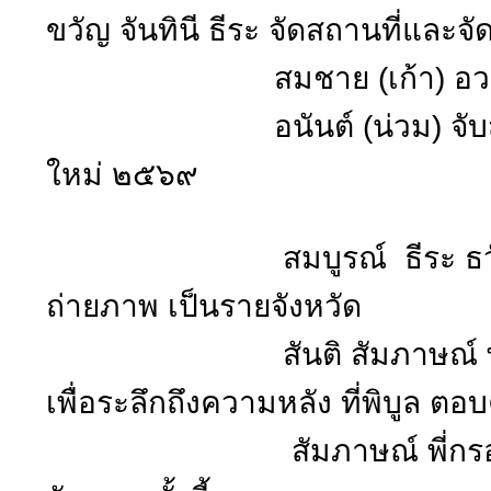
ขวัญ จันทินี ธีระ จัดสถานที่และจั
สมชาย (เก้า) อวยพรวันเ
อนันต์ (น่วม) จับสลากส
ใหม่ ๒๕๖๙
สมบูรณ์ ธีระ ธวัช มนูญ 
ถ่ายภาพ เป็นรายจังหวัด
สันติ สัมภาษณ์ พูดคุย ก
เพื่อระลึกถึงความหลัง ที่พิบูล
สัมภาษณ์ พี่กรองแก้ว 