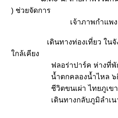
) ช่วยจัดการ
เจ้าภาพกำแพงเพชรทุก
เดินทางท่องเที่ยว ในจังห
ใกล้เคียง
ฟลอร่าปาร์ค ห่างที่พัก 
น้ำตกคลองน้ำไหล ๖ก
ชีวิตขนเผ่า ไทยภูเขา มา
เดินทางกลับภูมิลำเนา โ