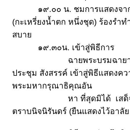
๑๙.๐๐ น. ชมการแสดงจากเ
(กะเหรี่ยงน้ำตก หนึ่งชุด) ร้องร
สบาย
๑๙.๓๐น. เข้าสู่พิธีการ
ฉายพระบรมฉายาลักษณ์พ
ประชุม สังสรรค์ เข้าสู่พิธีแสดง
พระมหากรุณาธิคุณอัน
หา ที่สุดมิได้ เสด็จสู่ส
ตราบนิจนิรันดร์ (ยืนแสดงไว้อาลัย