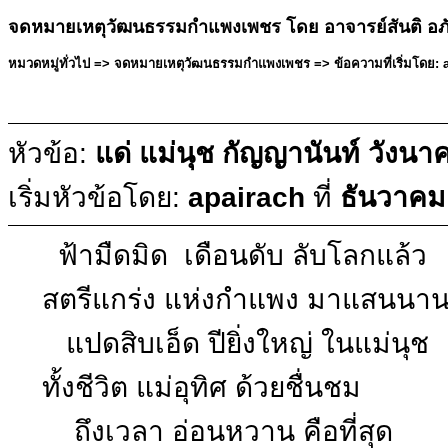
จดหมายเหตุวัฒนธรรมกำแพงเพชร โดย อาจารย์สันติ อภ
หมวดหมู่ทั่วไป => จดหมายเหตุวัฒนธรรมกำแพงเพชร => ข้อความที่เริ่มโดย: a
หัวข้อ:
แด่ แม่นุช กัญญานันท์ วังนา
เริ่มหัวข้อโดย:
apairach
ที่
ธันวาคม
ฟ้ามืดมิด เดือนดับ ลับโลกแล้
สตรีแกร่ง แห่งกำแพง มาแสนนา
แปดสิบเอ็ด ปียิ่งใหญ่ ในแม่นุช 
ทั้งชีวิต แม่อุทิศ ด้วยชื่นชม
ถึงเวลา อ่อนหวาน คือที่สุด 