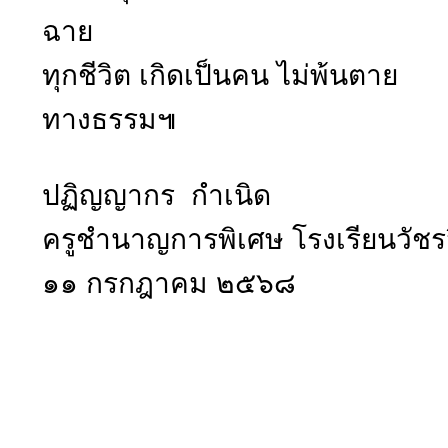
ฉาย
ทุกชีวิต เกิดเป็นคน ไม่พ้นตา
ทางธรรม๚
ปฏิญญากร กำเนิด
ครูชำนาญการพิเศษ โรงเรียนวัชร
๑๑ กรกฎาคม ๒๕๖๘