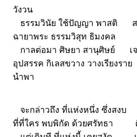
วังวน
ธรรมวินัย ใช้ปัญญา พาสติ ส
ฉายาพระ ธรรมวิสุท ธิมงคล ช่
กาลต่อมา ศิษยา สานุศิษย์ เจร
อุปสรรค กิเลสขวาง วางเรียงรา
นำพา
จะกล่าวถึง ที่แห่งหนึ่ง ซึ่งสงบ
ที่ที่ใคร พบพิกัด ด้วยศรัทธา ค
แต่เดิมที ที่แห่งนี้ เคยสงัด เ