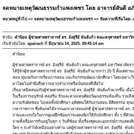
จดหมายเหตุวัฒนธรรมกำแพงเพชร โดย อาจารย์สันติ อภ
หมวดหมู่ทั่วไป => จดหมายเหตุวัฒนธรรมกำแพงเพชร => ข้อความที่เริ่มโดย: ap
หัวข้อ:
คำนิยม ผู้ช่วยศาสตราจารย์ ดร. อังสุรีย์ พันธ์แก้ว คณะครุศาสตร์ มหาว
เริ่มหัวข้อโดย:
apairach
ที่
มิถุนายน 14, 2025, 09:45:14 am
คำนิยม
ผู้ช่วยศาสตราจารย์ ดร. อังสุรีย์ พันธ์แก้ว คณะครุศาสตร์ มหาวิทยาลั
ได้รู้จักผู้ช่วยศาสตราจารย์ ดร. อังสุรีย์ พันธ์แก้วมากกว่า 20 ปี ตั้งแต่ท
สอน ทุ่มเทกับการเรียนการสอน และกิจกรรมพัฒนานักศึกษา โดยเฉพาะในด้า
มาโดยไม่คำนึงถึงความยากลำบากหรือเงินทองที่เสียไป
เริ่มมาสนิทสนมกับผู้ช่วยศาสตราจารย์ ดร. อังสุรีย์ พันธ์แก้วมากขึ้น 
ในเรื่องการอนุรักษ์ ส่งเสริม รักและหวงแหนศิลปวัฒนธรรมท้องถิ่น รวมถึ
ความรับผิดชอบ ไม่เคยทิ้งนักศึกษา อุทิศตนให้กับงานสอน มีศิลธรรม คุณ
เวลาราชการ ซึ่งสังเกตได้จากนอกเวลาสอนปกติ ผู้ช่วยศาสตราจารย์ ดร. อังสุร
กายและแรงใจในการดูแลฝึกซ้อมการแสดงลิเกให้กับนักศึกษา ทั้ง ๆ ที่ตัวขอ
จ่ายทั้งเรื่องการกินอยู่ในทุก ๆ วันที่ซ้อม ทั้งเรื่องชุดและอุปกรณ์การแสดงลิ
ใคร ๆ จะทำได้เหมือนอย่างท่าน แต่ผู้ช่วยศาสตราจารย์ ดร. อังสุรีย์ พันธ์แ
ประเทศ กับการแข่งขันลิเกชาดกชิงถ้วยพระราชทานพระราชทานสมเด็จ