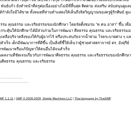
 พันธ์แก้ว ยังทำหน้าที่ครูต่อเนื่องอย่างไม่มีที่สิ้นสุด ติดตาม ส่งเสริม สนับสนุนดู
อให้กำลังใจมิได้ขาด ทั้งหมดที่ท่านทำแสดงให้เห็นถึงจิตวิญญาณของครูผู้รักศิษย์ ดูแ
ศีลธรรม คุณธรรม และจริยธรรมของนักศึกษา โดยจัดตั้งชมรม “ค.ฅน อาสา” ขึ้น เพื่
ระตุ้นให้นักศึกษาได้มีส่วนร่วมในการพัฒนา ศีลธรรม คุณธรรม และจริยธรรมอย่
ลือบริจาคสิ่งของให้กับผู้ยากไร้ หรือประสบภัยจากน้ำท่วม โรคระบาดต่าง ๆ และผ
็จ เด็กมีพัฒนาการที่ดีขึ้น เป็นสิ่งที่ชี้ให้เห็นว่าผู้ช่วยศาสตราจารย์ ดร. อังสุรีย์
รพัฒนาหรือแก้ปัญหาให้คนอื่นได้จนสำเร็จ
่าเป็นผลงานที่ชัดเจนเกี่ยวกับการพัฒนาศีลธรรม คุณธรรม และจริยธรรมของนักศึก
นด้านศีลธรรม คุณธรรม และจริยธรรม
............
......................
MF 1.1.11
|
SMF © 2006-2009, Simple Machines LLC
|
Thai language by ThaiSMF