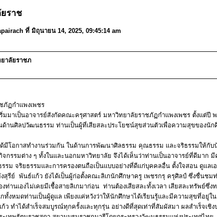
ัยราช
airach ที่ มิถุนายน 14, 2025, 09:45:14 am
ิทยาลัยราชภ
ยราชภัฏกำแพงเพชร
่านเริ่มมาเป็นอาจารย์สังกัดคณะครุศาสตร์ มหาวิทยาลัยราชภัฏกำแพงเพชร ตั้งแต่ปี พ.ศ.
นศิลปวัฒนธรรม ท่านเป็นผู้ที่เสียสละประโยชน์สุขส่วนตัวเพื่อความสุขของนักศึ
เมื่อได้มีโอกาสทำงานร่วมกัน ในด้านการพัฒนาศิลธรรม คุณธรรม และจริธรรมให้กับ
งกิจกรรมต่าง ๆ ทั้งในและนอกมหาวิทยาลัย จึงได้เห็นว่าท่านเป็นอาจารย์ที่ดีมาก
ธรรม จริยธรรมและการครองตนถือเป็นแบบอย่างที่ดีแก่บุคคลอื่น ตั้งใจสอน ดูแล
ีย์ พันธ์แก้ว ยังได้เป็นผู้ก่อตั้งคณะลิเกนักศึกษาครู เพชรกรุ ครุศิลป์ ซึ่งชื่น
งท่านเองไม่เคยมีเชื้อสายลิเกมาก่อน ท่านต้องเสียสละทั้งเวลา เสียสละทรัพย์ซึ่ง
เกทั้งหมดท่านเป็นผู้ดูแล เพียงแค่หวังว่าให้นักศึกษาได้เรียนรู้และมีความสุขที่อยู่ในค
ก้ว ทำได้สำเร็จสมบูรณ์ทุกครั้งและทุกรุ่น อย่างดีที่สุดเท่าที่สัมผัสมา ผลสำเร็จเช
พระเทพรัตนราชสุดา สยามบรมราชกุมารีโดยกระทรวงวัฒนธรรมแห่งประเทศไทย