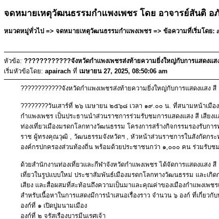
จดหมายเหตุวัฒนธรรมกำแพงเพชร โดย อาจารย์สันติ อภ
หมวดหมู่ทั่วไป => จดหมายเหตุวัฒนธรรมกำแพงเพชร => ข้อความที่เริ่มโดย: a
หัวข้อ:
????????????จังหวัดกำแพงเพชรส่งท้ายความยิ่งใหญ่กับการแสดงแสง 
เริ่มหัวข้อโดย:
apairach
ที่
เมษายน 27, 2025, 08:50:06 am
????????????จังหวัดกำแพงเพชรส่งท้ายความยิ่งใหญ่กับการแสดงแสง สี 
????????วันเสาร์ที่ ๒๖ เมษายน ๒๕๖๘ เวลา ๑๙.๐๐ น. ที่สนามหน้าเมือ
กำแพงเพชร เป็นประธานนำส่วนราชการร่วมรับชมการแสดงแสง สี เสียงและ
ท่องเที่ยวเมืองมรดกโลกทางวัฒนธรรม โครงการสร้างกิจกรรมรองรับการท่
ราช ผู้ทรงคุณวุฒิ , วัฒนธรรมจังหวัดฯ , หัวหน้าส่วนราชการในสังกัดกร
องค์กรปกครองส่วนท้องถิ่น พร้อมด้วยประชาชนกว่า ๑,๐๐๐ คน ร่วมรับ
ด้วยสำนักงานท่องเที่ยวและกีฬาจังหวัดกำแพงเพชร ได้จัดการแสดงแสง สี 
เที่ยวในรูปแบบใหม่ ประชาสัมพันธ์เมืองมรดกโลกทางวัฒนธรรม และเกิดกา
เสียง และสื่อผสมที่สะท้อนถึงความเป็นมาและคุณค่าของเมืองกำแพงเพช
สำหรับเนื้อหาในการแสดงมีการนำเสนอเรื่องราว จำนวน ๖ องก์ ที่เกี่ยวก
องก์ที่ ๑ เปิดปูมนามเมือง
องก์ที่ ๒ จรัสเรืองบารมีนเรศเจ้า