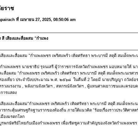
ัยราช
pairach ที่ เมษายน 27, 2025, 08:50:06 am
สี เสียงและสื่อผสม "กำแพง
เสียงและสื่อผสม "กำแพงเพชร เพริศแพร้ว เทิดศรัทธา พระบารมี สดุดี สมเด็จพร
งกำแพงเพชร นายชาธิป รุจนเสรี ผู้ว่าราชการจังหวัดกำแพงเพชร มอบหมายให้ นาย
สื่อผสม "กำแพงเพชร เพริศแพร้ว เทิดศรัทธา พระบารมี สดุดี สมเด็จพระนเรศว
องเที่ยว ประจำปีงบประมาณ พ.ศ. ๒๕๖๘ ในคืนที่ 2 โดยมี นายปริญญา ถวัลย์อรรณ
ะทรวงแรงงาน , พลังงานจังหวัดฯ , สหกรณ์จังหวัดฯ , ผู้แทนศาลเยาวชนและครอบคร
ชมการแสดง
เสียงและสื่อผสม"กำแพงเพชร เพริศแพร้ว เทิดศรัทธา พระบารมี สดุดี สมเด็จพระน
รกระตุ้นเศรษฐกิจฐานรากของท้องถิ่น ภายใต้แนวคิด "ร้อยเรื่องราวประวัติศาสตร
รเมืองมรดกโลก
ับบูรพกษัตริย์ไทยกับเมืองกำแพงเพชร เพื่อเชิดชูความสำคัญของจังหวัดกำแพงเพชร