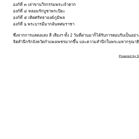
องก์ที่ ๓ เล่าขานวีรกรรมพระเจ้าตาก
องก์ที่ ๔ หลอมรักบูชาพระปิยะ
องก์ที่ ๕ เทิดศรัทธาองค์ภูมิพล
องก์ที่ ๖ พระบารมีมากล้นทศมราชา
ซึ่งจากการแสดงแสง สี เสียงฯ ทั้ง 2 วันที่ผ่านมาก็ได้รับการตอบรับเป็
จิตสำนึกรักจังหวัดกำแพงเพชรมากขึ้น และความสำนึกในพระมหากรุณาธิค
Powered by S