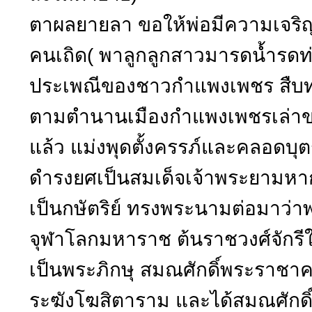
ตาผลยายลา ขอให้พ่อมีความเจริ
คนเถิด( พาลูกลูกสาวมารดน้ำรดท่า
ประเพณีของชาวกำแพงเพชร สืบทอดกั
ตามตำนานเมืองกำแพงเพชรเล่าขาน
แล้ว แม่งพุดตั้งครรภ์และคลอดบุตร
ดำรงยศเป็นสมเด็จเจ้าพระยามหากษ
เป็นกษัตริย์ ทรงพระนามต่อมาว่
จุฬาโลกมหาราช ต้นราชวงศ์จักรีใ
เป็นพระภิกษุ สมณศักดิ์พระราชาค
ระฆังโฆสิตาราม และได้สมณศักดิ์