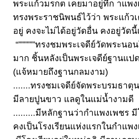
พระแก้วมรกต เคยมาอยู่ที่ก าแพงเพ
ทรงพระราชนิพนธ์ไว้ว่า พระแก้วเค
อยู่ คงจะไม่ได้อยู่วัดอื่น คงอยู่วัดนี
“””””””ทรงชมพระเจดีย์วัดพระนอ
มาก ชิ้นหลังเป็นพระเจดีย์ฐานแป
(แจ้หมายถึงฐานกลมงาม)
.......ทรงชมเจดีย์จัดพระบรมธาตุน
มีลายปูนขาว แลดูในแม่น้ำงามดี
.........มีหลักฐานว่ากำแพงเพชร ม
คงเป็นโรงเรียนแห่งแรกในกำแพ