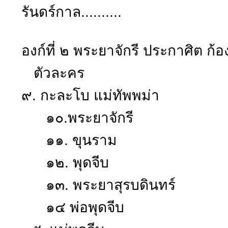
รันดร์กาล..........
องก์ที่ ๒ พระยาจักรี ประกาศิต 
ตัวละคร
๙. กะละโบ แม่ทัพพม่า
๑๐.พระยาจักรี
๑๑. ขุนราม
๑๒. พุดจีบ
๑๓. พระยาสุรบดินทร์
๑๔ พ่อพุดจีบ