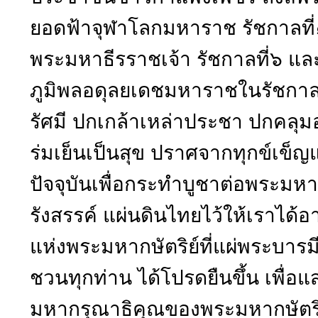
ยอดฟ้าจุฬาโลกมหาราช รัชกาลที่
พระมหาธีรราชเจ้า รัชกาลที่๖ แล
ภูมิพลอดุลยเดชมหาราชในรัชกาลป
รัศมี ปกเกล้าเหล่าประชา ปกค
ร่มเย็นเป็นสุข ปราศจากทุกข์เข็ญ
ปัจจุบันเพื่อกระทำบูชาต่อพระมหาก
รังสรรค์ แผ่นดินไทยไว้ให้เราได้อ
แห่งพระมหากษัตริย์ที่แผ่พระบาร
ชวนทุกท่าน ได้โปรดยืนขึ้น เพื่
มหากรุณาธิคุณของพระมหากษัตริยาธ