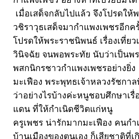
เมื่อเสด็จกลับไปแล้ว จึงโปรดให
วชิราวุธเสด็จมากำแพงเพชรอีกคร
โปรดให้พระราชนิพนธ์ เรื่องเที่ย
วินิจฉัย จนพอพระทัย นับว่าเป็น
พสกนิกรชาวกำแพงเพชรอย่างยิ่ง
มะเฟือง พระพุทธเจ้าหลวงรัชกาลที
ว่าอย่างไรบ้างค่ะหนูชอบศึกษาเรื่
แดน ที่ให้กำเนิดชีวิตแก่หนู
ครูเพชร น่ารักมากมะเฟือง คนก
บ้านเมืองของตนเอง ก็เสียชาติที่