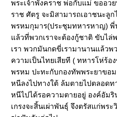
พระเจ้าพังคราช พ่อกับแม่ ขออวยพ
ราช ศัตรู จะมิสามารถเอาชนะลูกไ
พรหมกุมาร(ประชุมทหารหาญ) พี่
แล้วที่พวกเราจะต้องกู้ชาติ ขับ
เรา พวกมันกดขี่เรามานานแล้วพ
ความเป็นไทยเสียที ( ทหารโห่ร้อง
พรหม ปะทะกับกองทัพพระยาขอม ก
หนีลงไปทางใต้ ล้มตายไปตลอดทา
หนีไปได้รอความตายอยู่ องค์อัมร
เกรงจะสิ้นเผ่าพันธุ์ จึงตรัสแก่พร