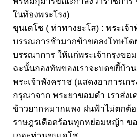
พรหมกุมารขณะกำลังว่าราชการ 
ในท้องพระโรง)
ขุนเดโช ( ท่าทางยะโส) : พระเจ้าพั
บรรณการช้ามากข้าขอลงโทษโดยขอ
บรรณาการ ให้แก่พระเจ้ากรุงขอม เ
ฉะนั้นกองทัพของเราจะบดขยี้บ้านเ
พระเจ้าพังคราช (แสดงอาการเกร
กรุณาจาก พระยาขอมดำ เราส่งเค
ข้าวยากหมากแพง ฝนฟ้าไม่ตกต้องต
ราษฎรเดือดร้อนทุกหย่อมหญ้า ขอ
เถอะท่านขุนเดโช