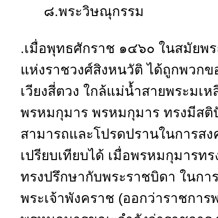
๘.พระวิษณุกรรม
.เมื่อพุทธศักราช ๑๔๖๐ ในสมัยพระเ
แห่งราชวงศ์สิงหนวัติ ได้ถูกพวกข
เวียงสี่ตวง ใกล้แม่น้ำสายพระมเ
พรหมกุมาร พรหมกุมาร ทรงมีสติ
สามารถและโปรดปรานในการสงคราม
เปรียบเทียบได้ เมื่อพรหมกุมารทร
ทรงปรึกษากับพระราชบิดา ในการข
พระเจ้าพังคราช (ออกว่าราชการ