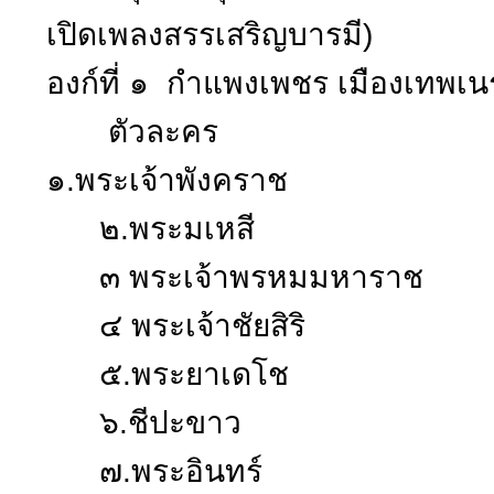
เปิดเพลงสรรเสริญบารมี)
องก์ที่ ๑ กำแพงเพชร เมืองเทพ
ตัวละคร
๑.พระเจ้าพังคราช
๒.พระมเหสี
๓ พระเจ้าพรหมมหาราช
๔ พระเจ้าชัยสิริ
๕.พระยาเดโช
๖.ชีปะขาว
๗.พระอินทร์