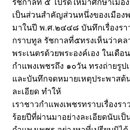
รัชกาลที่ ๕ โปรดให้มาศึกษาเมื
เป็นส่วนสำคัญส่วนหนึ่งของเมืองพ
มาในปี พ.ศ.๒๔๔๘ บันทึกเรื่องร
กราบทูล รัชกาลที่๕ทรงเห็นว่าคลา
พระเนตรด้วยพระองค์เอง ในเดือน
กำแพงเพชรถึง ๑๐วัน ทรงถ่ายรูป
และบันทึกจดหมายเหตุประพาสต้น
ละเอียด ทำให้
เราชาวกำแพงเพชรทราบเรื่องราว 
ร้อยปีที่ผ่านมาอย่างละเอียดนับ
กำแพงเพชร อย่างหาที่เปรียบมิได้