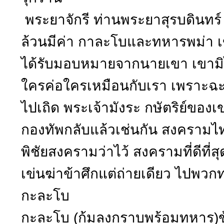
พระยาจักรี ท่านพระยาสุรบดินทร์ 
ล้วนมีค่า กาละโบและทหารพม่า เข
ได้รับมอบหมายจากนายเขา เขาม
ใครค่อใครเหมือนกับเรา เพราะฉะนั
ไปเถิด พระเจ้ามังระ กษัตริย์ของ
กองทัพกลับแล้วเช่นกัน สงครามไท
พิชัยสงครามว่าไว้ สงครามที่ดีที่สุ
เข่นฆ่าข้าศึกแต่ถ่ายเดียว ไปพวก
กะละโบ
กะละโบ (ก้มลงกราบพร้อมทหาร)ข้าข